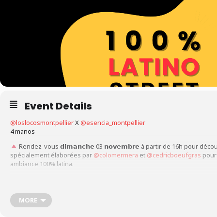
Event Details
@loslocosmontpellier
X
@esencia_montpellier
4 manos
Rendez-vous 𝗱𝗶𝗺𝗮𝗻𝗰𝗵𝗲 03 𝗻𝗼𝘃𝗲𝗺𝗯𝗿𝗲 à partir de 16h pour déco
spécialement élaborées par
@colomermera
et
@cedricboeufgras
pour
ambiance 100% latina.
𝙿𝚎𝚗𝚜𝚎𝚣 à 𝚛é𝚜𝚎𝚛𝚟𝚎𝚛, 𝚕𝚎𝚜 𝚙𝚕𝚊𝚌𝚎𝚜 𝚜𝚘𝚗𝚝 𝚕𝚒𝚖𝚒𝚝é𝚎𝚜 !
#restaurantmontpellier
#fiestalatina
#streetfood
#montpellierrestaura
MORE