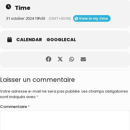
Time
Tarif : 25€ / personne.
BONUS : tirage au sort parmi les participants à la soirée pour
31 october 2024 19h30
(GMT+00:00)
View in my time
gagner une bouteille de vin de l’
@aopterrassesdularzac
On vous attend nombreux !
𝘙é𝘴𝘦𝘳𝘷𝘢𝘵𝘪𝘰𝘯 𝘋𝘔 𝘰𝘶 𝘵é𝘭é𝘱𝘩𝘰𝘯𝘦.
CALENDAR
GOOGLECAL
#cavistemontpellier
#degustation
#winelovers
#montpelliernow
L’abus d’alcool est dangereux pour la santé. À consommer avec
modération.
Laisser un commentaire
Votre adresse e-mail ne sera pas publiée.
Les champs obligatoires
sont indiqués avec
*
Commentaire
*