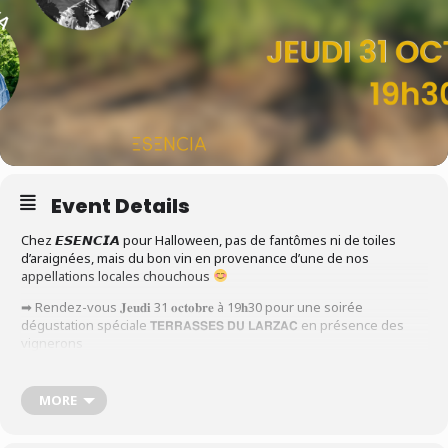
Event Details
Chez 𝙀𝙎𝙀𝙉𝘾𝙄𝘼 pour Halloween, pas de fantômes ni de toiles
d’araignées, mais du bon vin en provenance d’une de nos
appellations locales chouchous
➡ Rendez-vous 𝐉𝐞𝐮𝐝𝐢 31 𝐨𝐜𝐭𝐨𝐛𝐫𝐞 à 19𝐡30 pour une soirée
dégustation spéciale 𝗧𝗘𝗥𝗥𝗔𝗦𝗦𝗘𝗦 𝗗𝗨 𝗟𝗔𝗥𝗭𝗔𝗖 en présence des
vignerons
de
@lecheminterrasses
,
@masdesbrousses
et
@maslasta
.
Au programme, présentation de l’appellation, dégustations et
MORE
grignotages en accord.
L’occasion de poser toutes vos questions à ces producteurs
d’exception.