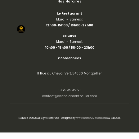
Nos Horaires
Le Restaurant
Mardi – Samedi:
12h00-15h00 / 19h00-22h00
La Cave
Mardi – Samedi:
10h00 - 15h00 /
18h00 - 23h00
Coordonnées
11 Rue du Cheval Vert, 34000 Montpellier
09 79 39 32 28
contact@esenciamontpellier.com
ESENCIA © 2025 All Rights Reserved | Designed by
www.nelsonviviescas.com
& ESENCIA